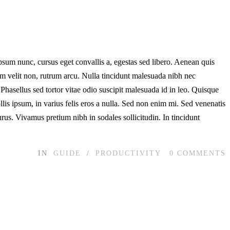
psum nunc, cursus eget convallis a, egestas sed libero. Aenean quis
dum velit non, rutrum arcu. Nulla tincidunt malesuada nibh nec
 Phasellus sed tortor vitae odio suscipit malesuada id in leo. Quisque
llis ipsum, in varius felis eros a nulla. Sed non enim mi. Sed venenatis
rus. Vivamus pretium nibh in sodales sollicitudin. In tincidunt
IN
GUIDE
/
PRODUCTIVITY
0
COMMENTS