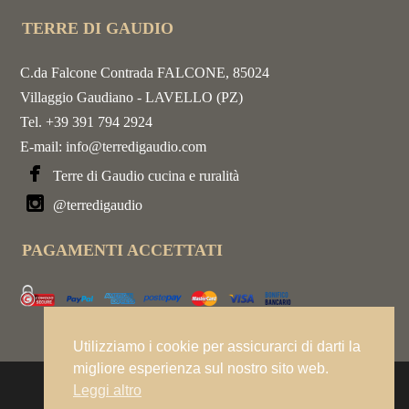
TERRE DI GAUDIO
C.da Falcone Contrada FALCONE, 85024
Villaggio Gaudiano - LAVELLO (PZ)
Tel. +39 391 794 2924
E-mail:
info@terredigaudio.com
Terre di Gaudio cucina e ruralità
@terredigaudio
PAGAMENTI ACCETTATI
Utilizziamo i cookie per assicurarci di darti la
migliore esperienza sul nostro sito web.
Leggi altro
© TERRE DI GAUDIO 2021 BY BRUCOMELA DESIGN